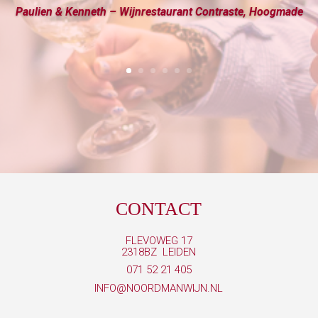
Paulien & Kenneth – Wijnrestaurant Contraste, Hoogmade
CONTACT
FLEVOWEG 17
2318BZ LEIDEN
071 52 21 405
INFO@NOORDMANWIJN.NL