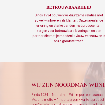
BETROUWBAARHEID
Sinds 1934 bouwen wij duurzame relaties met
zowel wijnboeren als klanten. Onze jarenlange
ervaring en sterke banden met producenten
zorgen voor betrouwbare leveringen en een
partner die met je meedenkt. Jouw vertrouwen i
onze grootste troef.
WIJ ZIJN NOORDMAN WIJN
Sinds 1934 is Noordman Wijnimport een toonaang
Met ons motto – “Importeer een kwaliteitsproduct e
prijs” – delen wij met passie ons assortiment va