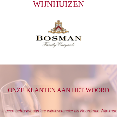
WIJNHUIZEN
ONZE KLANTEN AAN HET WOORD
r is geen betrouwbaardere wijnleverancier als Noordman Wijnimpo