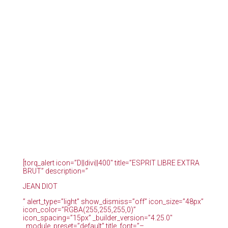
[torq_alert icon=”D||divi||400″ title=”ESPRIT LIBRE EXTRA
BRUT” description=”
JEAN DIOT
” alert_type=”light” show_dismiss=”off” icon_size=”48px”
icon_color=”RGBA(255,255,255,0)”
icon_spacing=”15px” _builder_version=”4.25.0″
_module_preset=”default” title_font=”–