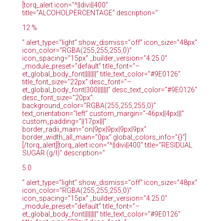
[torq_alert icon=”^||divi||400″
title=”ALCOHOLPERCENTAGE” description=”
12 %
” alert_type=”light” show_dismiss=”off” icon_size=”48px”
icon_color=”RGBA(255,255,255,0)”
icon_spacing=”15px” _builder_version=”4.25.0″
_module_preset=”default” title_font=”–
et_global_body_font||||||||” title_text_color=”#9E0126″
title_font_size=”22px” desc_font=”–
et_global_body_font|300|||||||” desc_text_color=”#9E0126″
desc_font_size=”20px”
background_color=”RGBA(255,255,255,0)”
text_orientation=”left” custom_margin=”-46px||4px|||”
custom_padding=”||17px|||”
border_radii_main=”on|9px|9px|9px|9px”
border_width_all_main=”0px” global_colors_info=”{}”]
[/torq_alert][torq_alert icon=”^||divi||400″ title=”RESIDUAL
SUGAR (g/l)” description=”
5.0
” alert_type=”light” show_dismiss=”off” icon_size=”48px”
icon_color=”RGBA(255,255,255,0)”
icon_spacing=”15px” _builder_version=”4.25.0″
_module_preset=”default” title_font=”–
et_global_body_font||||||||” title_text_color=”#9E0126″