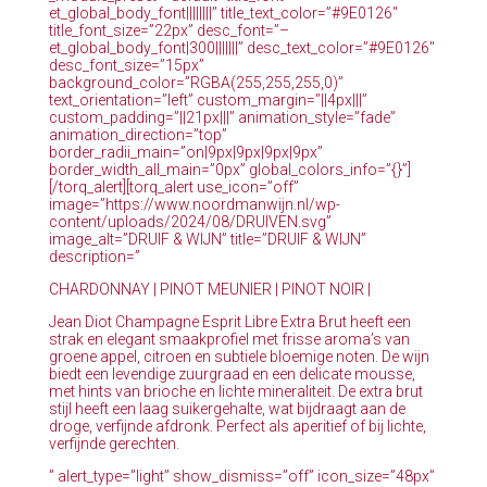
et_global_body_font||||||||” title_text_color=”#9E0126″
title_font_size=”22px” desc_font=”–
et_global_body_font|300|||||||” desc_text_color=”#9E0126″
desc_font_size=”15px”
background_color=”RGBA(255,255,255,0)”
text_orientation=”left” custom_margin=”||4px|||”
custom_padding=”||21px|||” animation_style=”fade”
animation_direction=”top”
border_radii_main=”on|9px|9px|9px|9px”
border_width_all_main=”0px” global_colors_info=”{}”]
[/torq_alert][torq_alert use_icon=”off”
image=”https://www.noordmanwijn.nl/wp-
content/uploads/2024/08/DRUIVEN.svg”
image_alt=”DRUIF & WIJN” title=”DRUIF & WIJN”
description=”
CHARDONNAY | PINOT MEUNIER | PINOT NOIR |
Jean Diot Champagne Esprit Libre Extra Brut heeft een
strak en elegant smaakprofiel met frisse aroma’s van
groene appel, citroen en subtiele bloemige noten. De wijn
biedt een levendige zuurgraad en een delicate mousse,
met hints van brioche en lichte mineraliteit. De extra brut
stijl heeft een laag suikergehalte, wat bijdraagt aan de
droge, verfijnde afdronk. Perfect als aperitief of bij lichte,
verfijnde gerechten.
” alert_type=”light” show_dismiss=”off” icon_size=”48px”