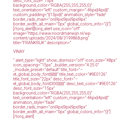
desc_font_size=”15px”
background_color=”RGBA(255,255,255,0)”
text_orientation=”left” custom_margin=”-46px||4px|||”
custom_padding=”||13px|||” animation_style=”fade”
border_radii_main=”on|9px|9px|9px|9px”
border_width_all_main=”0px” global_colors_info=”{}”]
[/torq_alert][torq_alert use_icon=”off”
image=”https://www.noordmanwijn.nl/wp-
content/uploads/2024/08/3199868.png”
title=”FRANKRIJK” description=”
VINAY
” alert_type=”light” show_dismiss=”off” icon_size=”48px”
icon_spacing=”15px” _builder_version=”4.25.0″
_module_preset=”default” title_font=”–
et_global_body_font||||||||” title_text_color=”#9E0126″
title_font_size=”22px” desc_font=”–
et_global_body_font|300|||||||” desc_text_color=”#9E0126″
desc_font_size=”15px”
background_color=”RGBA(255,255,255,0)”
text_orientation=”left” custom_margin=”-46px||4px|||”
animation_style=”fade”
border_radii_main=”on|9px|9px|9px|9px”
border_width_all_main=”0px” global_colors_info=”{}”]
[/torq_alert]