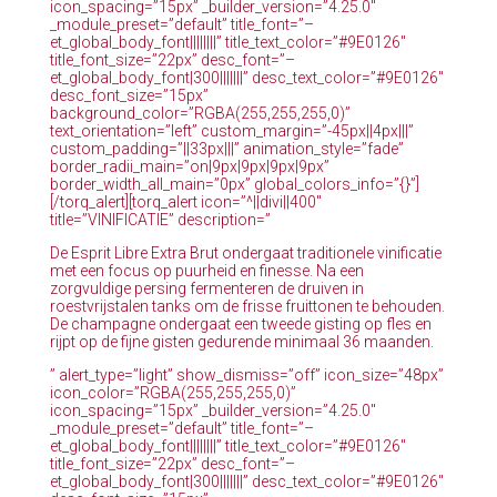
icon_spacing=”15px” _builder_version=”4.25.0″
_module_preset=”default” title_font=”–
et_global_body_font||||||||” title_text_color=”#9E0126″
title_font_size=”22px” desc_font=”–
et_global_body_font|300|||||||” desc_text_color=”#9E0126″
desc_font_size=”15px”
background_color=”RGBA(255,255,255,0)”
text_orientation=”left” custom_margin=”-45px||4px|||”
custom_padding=”||33px|||” animation_style=”fade”
border_radii_main=”on|9px|9px|9px|9px”
border_width_all_main=”0px” global_colors_info=”{}”]
[/torq_alert][torq_alert icon=”^||divi||400″
title=”VINIFICATIE” description=”
De Esprit Libre Extra Brut ondergaat traditionele vinificatie
met een focus op puurheid en finesse. Na een
zorgvuldige persing fermenteren de druiven in
roestvrijstalen tanks om de frisse fruittonen te behouden.
De champagne ondergaat een tweede gisting op fles en
rijpt op de fijne gisten gedurende minimaal 36 maanden.
” alert_type=”light” show_dismiss=”off” icon_size=”48px”
icon_color=”RGBA(255,255,255,0)”
icon_spacing=”15px” _builder_version=”4.25.0″
_module_preset=”default” title_font=”–
et_global_body_font||||||||” title_text_color=”#9E0126″
title_font_size=”22px” desc_font=”–
et_global_body_font|300|||||||” desc_text_color=”#9E0126″