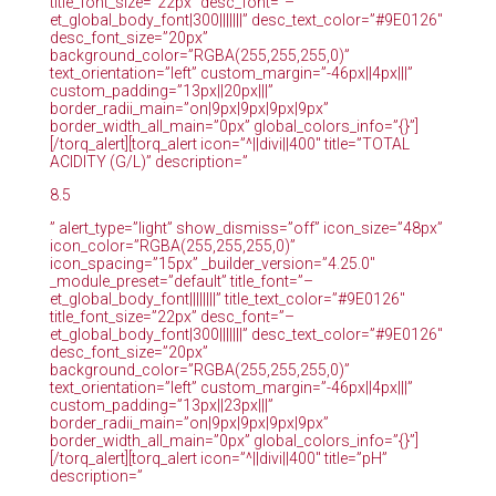
title_font_size=”22px” desc_font=”–
et_global_body_font|300|||||||” desc_text_color=”#9E0126″
desc_font_size=”20px”
background_color=”RGBA(255,255,255,0)”
text_orientation=”left” custom_margin=”-46px||4px|||”
custom_padding=”13px||20px|||”
border_radii_main=”on|9px|9px|9px|9px”
border_width_all_main=”0px” global_colors_info=”{}”]
[/torq_alert][torq_alert icon=”^||divi||400″ title=”TOTAL
ACIDITY (G/L)” description=”
8.5
” alert_type=”light” show_dismiss=”off” icon_size=”48px”
icon_color=”RGBA(255,255,255,0)”
icon_spacing=”15px” _builder_version=”4.25.0″
_module_preset=”default” title_font=”–
et_global_body_font||||||||” title_text_color=”#9E0126″
title_font_size=”22px” desc_font=”–
et_global_body_font|300|||||||” desc_text_color=”#9E0126″
desc_font_size=”20px”
background_color=”RGBA(255,255,255,0)”
text_orientation=”left” custom_margin=”-46px||4px|||”
custom_padding=”13px||23px|||”
border_radii_main=”on|9px|9px|9px|9px”
border_width_all_main=”0px” global_colors_info=”{}”]
[/torq_alert][torq_alert icon=”^||divi||400″ title=”pH”
description=”