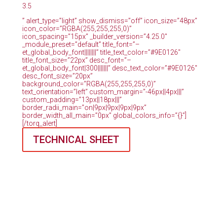
3.5
” alert_type=”light” show_dismiss=”off” icon_size=”48px”
icon_color=”RGBA(255,255,255,0)”
icon_spacing=”15px” _builder_version=”4.25.0″
_module_preset=”default” title_font=”–
et_global_body_font||||||||” title_text_color=”#9E0126″
title_font_size=”22px” desc_font=”–
et_global_body_font|300|||||||” desc_text_color=”#9E0126″
desc_font_size=”20px”
background_color=”RGBA(255,255,255,0)”
text_orientation=”left” custom_margin=”-46px||4px|||”
custom_padding=”13px||18px|||”
border_radii_main=”on|9px|9px|9px|9px”
border_width_all_main=”0px” global_colors_info=”{}”]
[/torq_alert]
TECHNICAL SHEET