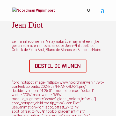
Jean Diot
Een familiedomein in Vinay nabij Épernay, met een rijke
geschiedenis en innovaties door Jean-Philippe Diot.
Ontdek de Extra Brut, Blanc de Blancs en Blanc de Noirs.
BESTEL DE WIJNEN
[torq_hotspot image=”https://www.noordmanwijn.nl/wp-
content/uploads/2024/07/FRANKRIJK-1.png”
_builder_version=”4.25.0″ _module_preset=”default”
width=”73%” max_width=”69%”
module_alignment=”center” global_colors_info=”{}”]
[torq_hotspot_child tooltip_title=”Jean Diot”
use_animation=”on” spot_offset_y=”21%”
spot_offset_x=”66%” tooltip_placement=”left”
tooltip_animation=”perspective” use_arrow=”on”