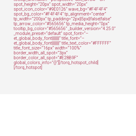
spot_height=”20px” spot_width=”20px”
spot_icon_color=”#9E0126″ wave_bg=”#F4F4F4″
spot_bg_color=”#F4F4F4″ tp_alignment=”center”
tp_width=”200px” tp_padding=”2px||5px||false|false”
tp_arrow_color=”#565656″ tp_media_height=”0px”
tooltip_bg_color=”#565656″ _builder_version=”4.25.0″
_module_preset=”default” spot_font=”–
et_global_body_font||||||||” title_font=”–
et_global_body_font||||||||” title_text_color=”#FFFFFF”
title_font_size=”16px” width=”100%”
border_width_all_spot=”3px”
border_color_all_spot=”#E28B9F”
global_colors_info=”{}”][/torq_hotspot_child]
[/torq_hotspot]